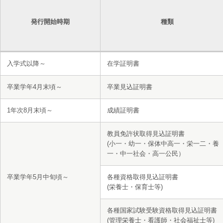
発行開始時期
種類
入学式以降～
在学証明書
卒業学年4月末頃～
卒業見込証明書
1年次8月末頃～
成績証明書
教員免許状取得見込証明書
(小一・幼一・保体中高一・栄一二・養
一・中一社会・高一公民）
卒業学年5月中旬頃～
各種資格取得見込証明書
(栄養士・保育士等)
各種国家試験受験資格取得見込証明書
(管理栄養士・看護師・社会福祉士等)