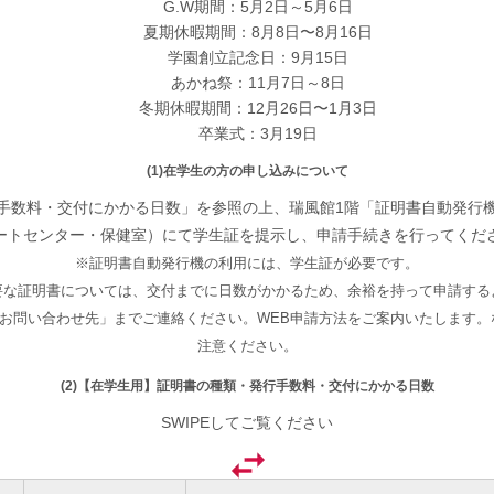
G.W期間：5月2日～5月6日
夏期休暇期間：8月8日〜8月16日
学園創立記念日：9月15日
あかね祭：11月7日～8日
冬期休暇期間：12月26日〜1月3日
卒業式：3月19日
(1)在学生の方の申し込みについて
行手数料・交付にかかる日数」を参照の上、瑞風館1階「証明書自動発行
ートセンター・保健室）にて学生証を提示し、申請手続きを行ってくだ
※証明書自動発行機の利用には、学生証が必要です。
要な証明書については、交付までに日数がかかるため、余裕を持って申請する
お問い合わせ先」までご連絡ください。WEB申請方法をご案内いたします。
注意ください。
(2)【在学生用】証明書の種類・発行手数料・交付にかかる日数
SWIPEしてご覧ください