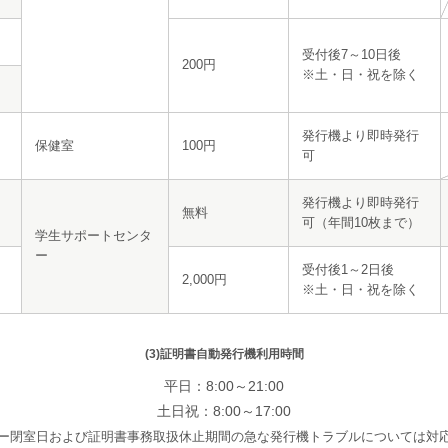
受付後7～10日後
200円
※土・日・祝を除く
発行機より即時発行
保健室
100円
可
発行機より即時発行
無料
可（年間10枚まで）
学生サポートセンタ
ー
受付後1～2日後
2,000円
※土・日・祝を除く
(3)証明書自動発行機利用時間
平日：8:00～21:00
土日祝：8:00～17:00
ー閉室日および証明書事務取扱休止期間の急な発行機トラブルについては対