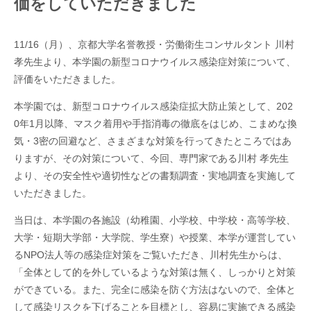
価をしていただきました
11/16（月）、京都大学名誉教授・労働衛生コンサルタント 川村
孝先生より、本学園の新型コロナウイルス感染症対策について、
評価をいただきました。
本学園では、新型コロナウイルス感染症拡大防止策として、202
0年1月以降、マスク着用や手指消毒の徹底をはじめ、こまめな換
気・3密の回避など、さまざまな対策を行ってきたところではあ
りますが、その対策について、今回、専門家である川村 孝先生
より、その安全性や適切性などの書類調査・実地調査を実施して
いただきました。
当日は、本学園の各施設（幼稚園、小学校、中学校・高等学校、
大学・短期大学部・大学院、学生寮）や授業、本学が運営してい
るNPO法人等の感染症対策をご覧いただき、川村先生からは、
「全体として的を外しているような対策は無く、しっかりと対策
ができている。また、完全に感染を防ぐ方法はないので、全体と
して感染リスクを下げることを目標とし、容易に実施できる感染