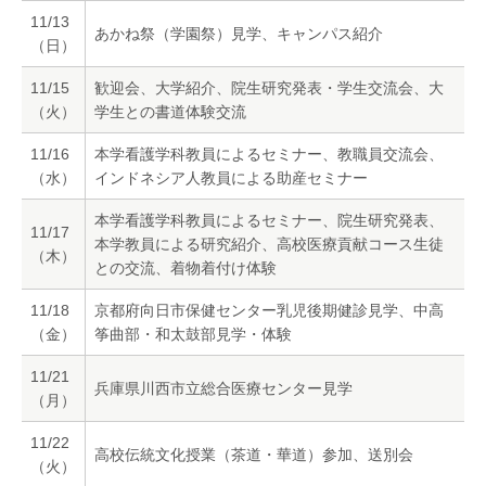
11/13
あかね祭（学園祭）見学、キャンパス紹介
（日）
11/15
歓迎会、大学紹介、院生研究発表・学生交流会、大
（火）
学生との書道体験交流
11/16
本学看護学科教員によるセミナー、教職員交流会、
（水）
インドネシア人教員による助産セミナー
本学看護学科教員によるセミナー、院生研究発表、
11/17
本学教員による研究紹介、高校医療貢献コース生徒
（木）
との交流、着物着付け体験
11/18
京都府向日市保健センター乳児後期健診見学、中高
（金）
筝曲部・和太鼓部見学・体験
11/21
兵庫県川西市立総合医療センター見学
（月）
11/22
高校伝統文化授業（茶道・華道）参加、送別会
（火）