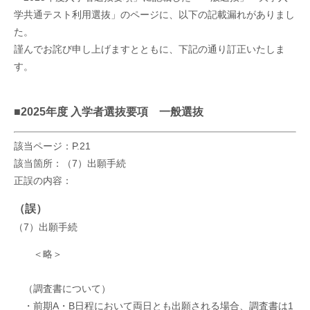
学共通テスト利用選抜」のページに、以下の記載漏れがありまし
た。
謹んでお詫び申し上げますとともに、下記の通り訂正いたしま
す。
■2025年度 入学者選抜要項 一般選抜
該当ページ：P.21
該当箇所：（7）出願手続
正誤の内容：
（誤）
（7）出願手続
＜略＞
（調査書について）
・前期A・B日程において両日とも出願される場合、調査書は1