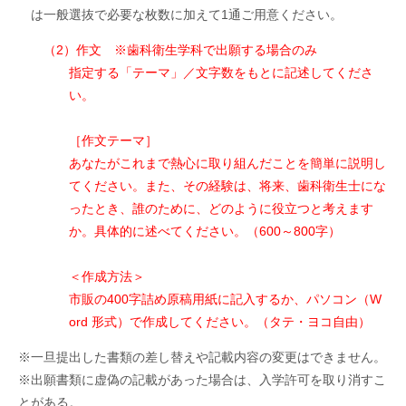
は一般選抜で必要な枚数に加えて1通ご用意ください。
（2）作文 ※歯科衛生学科で出願する場合のみ
指定する「テーマ」／文字数をもとに記述してくださ
い。
［作文テーマ］
あなたがこれまで熱心に取り組んだことを簡単に説明し
てください。また、その経験は、将来、歯科衛生士にな
ったとき、誰のために、どのように役立つと考えます
か。具体的に述べてください。（600～800字）
＜作成方法＞
市販の400字詰め原稿用紙に記入するか、パソコン（W
ord 形式）で作成してください。（タテ・ヨコ自由）
※一旦提出した書類の差し替えや記載内容の変更はできません。
※出願書類に虚偽の記載があった場合は、入学許可を取り消すこ
とがある。