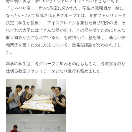
分科会の後は、学生
FD
サミットのメインイベントともいえる
「しゃべり場」。
8
つの教室に分かれた、学生と教職員が一緒に
なった
6
～
7
人で形成される各グループでは、まずファシリテータ
決定（学生が担当）、アイスブレイクを兼ねた自己紹介の後、そ
れぞれの大学には「どんな壁があり、その壁を壊すためにどんな
取り組みがおこなれているか」を皮切りに、壁を壊し、新しい信
頼関係を築くために方法について、活発な議論が交わされまし
た。
本学の学生は、各グループに加わるのはもちろん、各教室を取り
仕切る教室ファシリテータとなり進行も務めました。