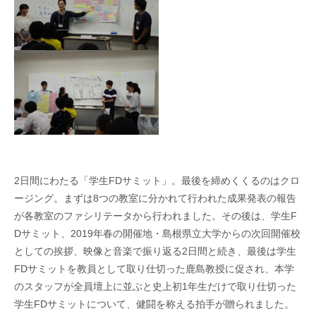
2
日間にわたる「学生
FD
サミット」。最後を締めくくるのはクロ
ージング。まずは
8
つの教室に分かれて行われた成果発表の報告
が各教室のファシリテータから行われました。その後は、学生
F
D
サミット、
2019
年春の開催地・島根県立大学からの次回開催校
としての挨拶、映像と音楽で振り返る
2
日間と続き、最後は学生
FD
サミットを教員として取り仕切った鹿島教授に促され、本学
のスタッフが全員壇上に並ぶと史上初
1
年生だけで取り仕切った
学生
FD
サミットについて、健闘を称える拍手が贈られました。