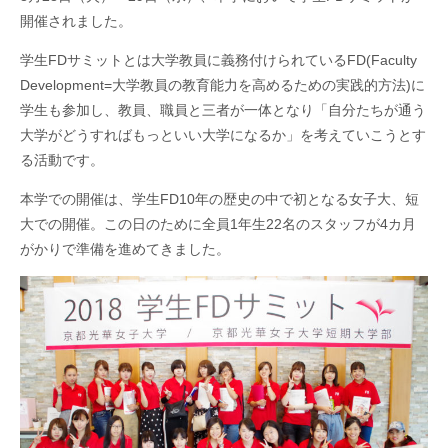
開催されました。
学生
FD
サミットとは大学教員に義務付けられている
FD(Faculty
Development=
大学教員の教育能力を高めるための実践的方法
)
に
学生も参加し、教員、職員と三者が一体となり「自分たちが通う
大学がどうすればもっといい大学になるか」を考えていこうとす
る活動です。
本学での開催は、学生
FD10
年の歴史の中で初となる女子大、短
大での開催。この日のために全員
1
年生
22
名のスタッフが
4
カ月
がかりで準備を進めてきました。