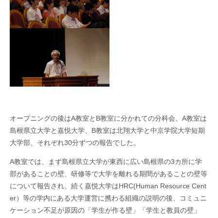
オープニングの後は
A
教室と
B
教室に分かれての分科会。
A
教室は
島根県立大学と嘉悦大学、
B
教室は北翔大学と中京学院大学短期
大学部、それぞれ
30
分ずつの報告でした。
A
教室では、まず島根県立大学が東西に広い島根県の
3
カ所に学
部があることの壁、研修等で大学を離れる期間があることの壁等
について報告され、続く嘉悦大学は
HRC(
Human Resource Cent
er
）等の学内にある大学運営に携わる組織の説明の後、コミュニ
ケーション不足が原因の「学生が作る壁」「学生と教員の壁」