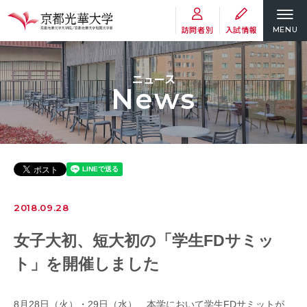
訪問者別
入試情報
MENU
ニュース
News
2018.09.28
女子大初、短大初の「学生FDサミッ
ト」を開催しました
8
月
28
日（火）・
29
日（水）、本学において学生
FD
サミットが