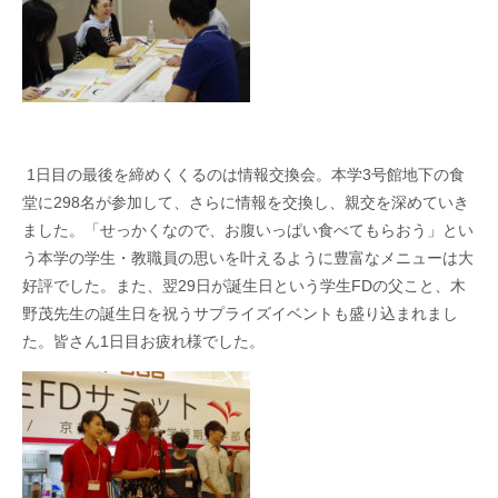
1
日目の最後を締めくくるのは情報交換会。本学
3
号館地下の食
堂に
298
名が参加して、さらに情報を交換し、親交を深めていき
ました。「せっかくなので、お腹いっぱい食べてもらおう」とい
う本学の学生・教職員の思いを叶えるように豊富なメニューは大
好評でした。また、翌
29
日が誕生日という学生
FD
の父こと、木
野茂先生の誕生日を祝うサプライズイベントも盛り込まれまし
た。皆さん
1
日目お疲れ様でした。