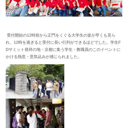
受付開始の
12
時前から正門をくぐる大学生の姿が早くも見ら
れ、
12
時を過ぎると受付に長い行列ができるほどでした。学生
F
D
サミット発祥の地・京都に集う学生・教職員のこのイベントに
かける熱意・意気込みが感じられました。