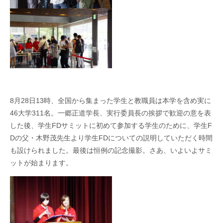
8
月
28
日
13
時、全国から集まった学生と教職員は本学を含め実に
46
大学
311
名。一郷正道学長、実行委員長の挨拶で歓迎の意を表
した後、学生
FD
サミットに初めて参加する学生のために、学生
F
D
の父・木野茂先生より学生
FD
についての説明していただく時間
も設けられました。最後は恒例の記念撮影。さあ、いよいよサミ
ットが始まります。