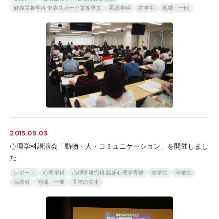
健康栄養学科 健康スポーツ栄養専攻
看護学科
在学生
地域・一般
2015.09.03
心理学科講演会「動物・人・コミュニケーション」を開催しまし
た
レポート
心理学科
心理学研究科 臨床心理学専攻
在学生
卒業生
保護者
地域・一般
高校の先生