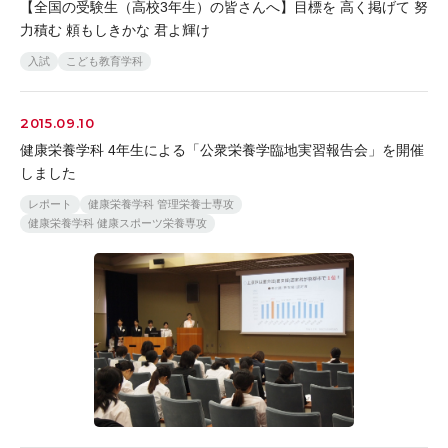
【全国の受験生（高校3年生）の皆さんへ】目標を 高く掲げて 努
力積む 頼もしきかな 君よ輝け
入試
こども教育学科
2015.09.10
健康栄養学科 4年生による「公衆栄養学臨地実習報告会」を開催
しました
レポート
健康栄養学科 管理栄養士専攻
健康栄養学科 健康スポーツ栄養専攻