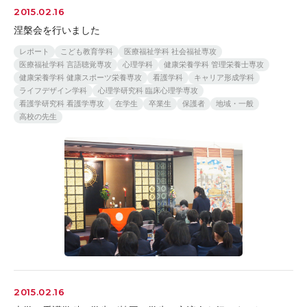
2015.02.16
涅槃会を行いました
レポート
こども教育学科
医療福祉学科 社会福祉専攻
医療福祉学科 言語聴覚専攻
心理学科
健康栄養学科 管理栄養士専攻
健康栄養学科 健康スポーツ栄養専攻
看護学科
キャリア形成学科
ライフデザイン学科
心理学研究科 臨床心理学専攻
看護学研究科 看護学専攻
在学生
卒業生
保護者
地域・一般
高校の先生
2015.02.16