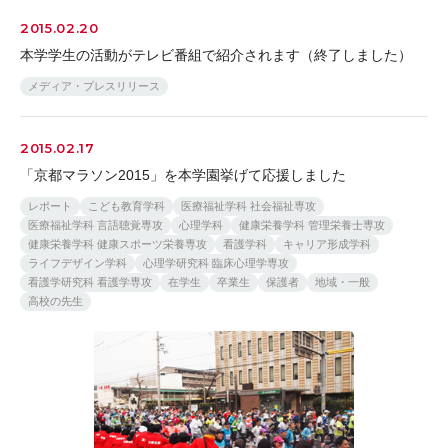
2015.02.20
本学学生の活動がテレビ番組で紹介されます（終了しました）
メディア・プレスリリース
2015.02.17
「京都マラソン2015」を本学園挙げて応援しました
レポート
こども教育学科
医療福祉学科 社会福祉専攻
医療福祉学科 言語聴覚専攻
心理学科
健康栄養学科 管理栄養士専攻
健康栄養学科 健康スポーツ栄養専攻
看護学科
キャリア形成学科
ライフデザイン学科
心理学研究科 臨床心理学専攻
看護学研究科 看護学専攻
在学生
卒業生
保護者
地域・一般
高校の先生