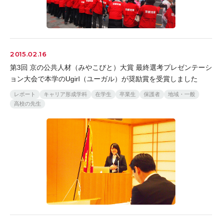
2015.02.16
第3回 京の公共人材（みやこびと）大賞 最終選考プレゼンテーシ
ョン大会で本学のUgirl（ユーガル）が奨励賞を受賞しました
レポート
キャリア形成学科
在学生
卒業生
保護者
地域・一般
高校の先生