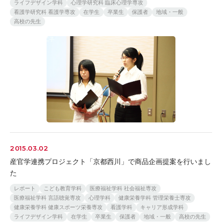
ライフデザイン学科
心理学研究科 臨床心理学専攻
看護学研究科 看護学専攻
在学生
卒業生
保護者
地域・一般
高校の先生
2015.03.02
産官学連携プロジェクト「京都西川」で商品企画提案を行いまし
た
レポート
こども教育学科
医療福祉学科 社会福祉専攻
医療福祉学科 言語聴覚専攻
心理学科
健康栄養学科 管理栄養士専攻
健康栄養学科 健康スポーツ栄養専攻
看護学科
キャリア形成学科
ライフデザイン学科
在学生
卒業生
保護者
地域・一般
高校の先生