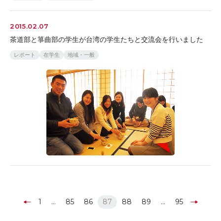
2015.02.07
茶道部と箏曲部の学生が台湾の学生たちと交流会を行いました
レポート
在学生
地域・一般
1
…
85
86
87
88
89
…
95