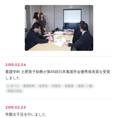
2015.02.24
看護学科 土肥美子助教が第45回日本看護学会優秀発表賞を受賞
しました
レポート
看護学科
在学生
卒業生
保護者
地域・一般
高校の先生
2015.02.23
学園太子忌を行いました