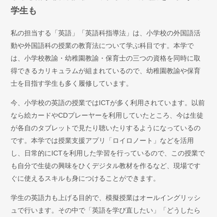
学生も
私の担当する「英語」「英語科指導法」は、小学校の外国語活
動や外国語科の授業の教育法について学ぶ科目です。本学で
は、小学校教諭・幼稚園教諭・保育士の三つの資格を同時に取
得できるカリキュラムが組まれているので、幼稚園教諭や保育
士を目指す学生も多く履修しています。
今、小学校の英語の授業ではICTが多く利用されています。以前
なら絵カードやCDプレーヤーを利用していたところ、今は生徒
が各自のタブレットで見たり聴いたりするようになっているの
です。本学では授業支援アプリ「ロイロノート」などを活用
し、日常的にICTを利用した学習を行っているので、この授業で
も自分で生徒の興味をひくデジタル教材を作るなど、現場です
ぐに使えるスキルも身につけることができます。
学生の英語力も上げる目的で、模擬授業はオールイングリッシ
ュで行います。その中で「英語を学び直したい」「どうしたら