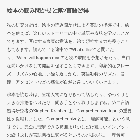
絵本の読み聞かせと第2言語習得
私の研究分野は、絵本の読み聞かせによる英語の指導です。絵
本を使えば、楽しいストーリーの中で単語や表現を学ぶことが
できます。耳にする言葉の意味を、絵で類推する力を養うこと
もできます。読んでいる途中で “What’s this?”と聞いた
り、“What will happen next?”と次の展開を予想させたり、自由
な問いかけをして発話を促すこともできます。印象的なフレー
ズ、リズムの心地よい繰り返しから、英語独特のリズム、音
節、アクセントなどの感覚が自然と身についていきます。
絵本を読む時は、登場人物になりきって話したり、ゆっくりと
大きな抑揚をつけたり、聞き手とやり取りしますね。第二言語
習得研究者のStephen Krashenは、Comprehensive Inputの重要
性を提唱しました。Comprehensiveとは「理解可能」という意
味です。完全に理解できる範囲より少しだけ難しいインプット
の繰り返しが言語習得に繋がるというのが彼の説。「理解可