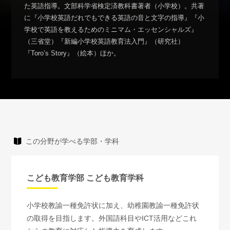
た英語指導。文部科学省検定済教科書著者（小学校）。共著
に『小学校英語だれでもできる英語の音と文字の指導』『小
学校で英語を教えるためのミニマム・エッセンシャルズ』
（三省堂）『新編小学校英語教育法入門』（研究社）
『Toro’s Story』（絵本）ほか。
この分野が学べる学部・学科
こども教育学部 こども教育学科
小学校教諭一種免許状に加え、幼稚園教諭一種免許状
の取得を目指します。外国語科目やICT活用などこれ