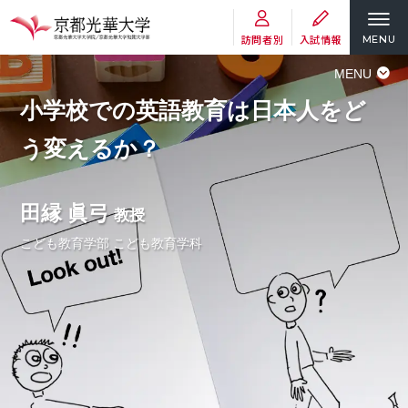
訪問者別
入試情報
MENU
MENU
小学校での英語教育は日本人をど
う変えるか？
田縁 眞弓
教授
こども教育学部 こども教育学科