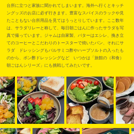
台所に立つと家族に聞かれてしまいます。海外へ行くとキッチ
ングッズのお店に必ず行きます。豊富なスパイスのラックや見
たこともない台所用品を見てはうっとりしています。ここ数年
は、サラダリレーと称して、毎日朝ごはんに作ったサラダを写
真で撮っています。ジャムは自家製、バターはエシレ、挽き立
てのコーヒーとこだわりのトースターで焼いたパン、それにサ
ラダ ドレッシングもバルサミコ酢やハーブソルトの入ったも
のから、ポン酢ドレッシングなど いつかは「旅館の（和食）
朝ごはんシリーズ」にも挑戦してみたいです。