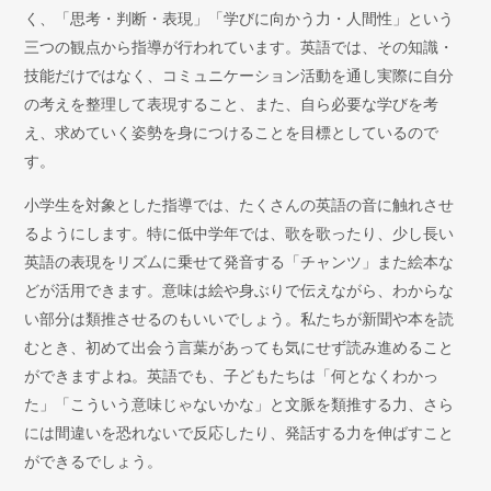
く、「思考・判断・表現」「学びに向かう力・人間性」という
三つの観点から指導が行われています。英語では、その知識・
技能だけではなく、コミュニケーション活動を通し実際に自分
の考えを整理して表現すること、また、自ら必要な学びを考
え、求めていく姿勢を身につけることを目標としているので
す。
小学生を対象とした指導では、たくさんの英語の音に触れさせ
るようにします。特に低中学年では、歌を歌ったり、少し長い
英語の表現をリズムに乗せて発音する「チャンツ」また絵本な
どが活用できます。意味は絵や身ぶりで伝えながら、わからな
い部分は類推させるのもいいでしょう。私たちが新聞や本を読
むとき、初めて出会う言葉があっても気にせず読み進めること
ができますよね。英語でも、子どもたちは「何となくわかっ
た」「こういう意味じゃないかな」と文脈を類推する力、さら
には間違いを恐れないで反応したり、発話する力を伸ばすこと
ができるでしょう。