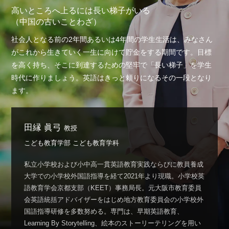
高いところへ上るには長い梯子がいる
（中国の古いことわざ）
社会人となる前の2年間あるいは4年間の学生生活は、みなさん
がこれから生きていく一生に向けて貯金をする期間です。目標
を高く持ち、そこに到達するための堅牢で「長い梯子」を学生
時代に作りましょう。英語はきっと頼りになるその一段となり
ます。
田縁 眞弓
教授
こども教育学部 こども教育学科
私立小学校および小中高一貫英語教育実践ならびに教員養成
大学での小学校外国語指導を経て2021年より現職。小学校英
語教育学会京都支部（KEET）事務局長。元大阪市教育委員
会英語統括アドバイザーをはじめ地方教育委員会の小学校外
国語指導研修を多数努める。専門は、早期英語教育、
Learning By Storytelling、絵本のストーリーテリングを用い