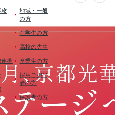
専攻
地域・一般
の方
在学生の方
高校の先生
域連携
卒業生の方
学
採用ご担当
者の方
関
保護者の方