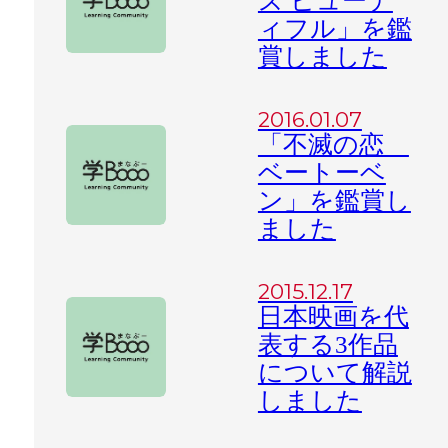
ズ ビューテ
ィフル」を鑑
賞しました
2016.01.07
「不滅の恋
ベートーベ
ン」を鑑賞し
ました
2015.12.17
日本映画を代
表する3作品
について解説
しました