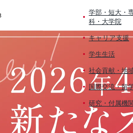
学部・短大・
8
科・大学院
キャリア支援
学生生活
社会貢献・地
国際交流・留
研究・付属機