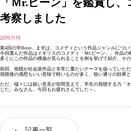
「Ｍr.ビーン」を鑑賞し
考察しました
2015.11.19
第4回の学Booo。まずは、コメディという作品ジャンルについ
今回選んだ作品はイギリスのコメディ「Ｍr.ビーン」。作品
多くにこの作品の模倣が見られることを例を挙げて紹介、その
前回、視聴が社会派作品と非常に重たいテーマを扱っていただ
視聴後の感想もいい意味で軽いものが多く、狙い通りの効果と
ただ、端々には鋭い意見が垣間見えて、学生の視聴する力「オ
じた。みなさん、今回もお疲れさんでした～。
記事一覧