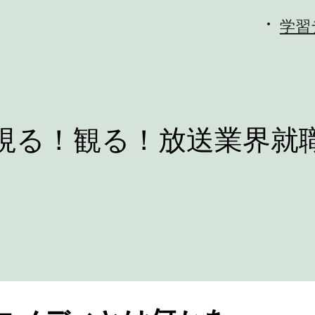
学習
視る！観る！放送業界就