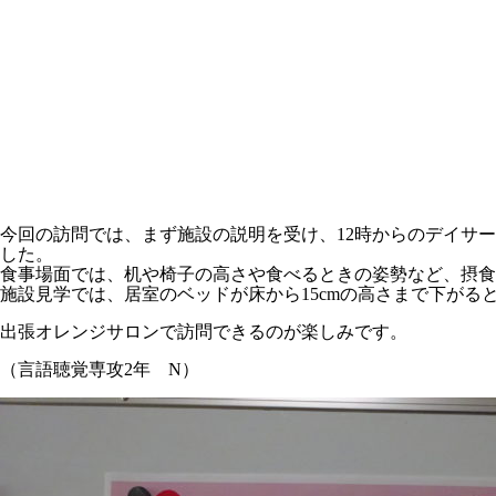
今回の訪問では、まず施設の説明を受け、
12
時からのデイサー
した。
食事場面では、机や椅子の高さや食べるときの姿勢など、摂
施設見学では、居室のベッドが床から
15cm
の高さまで下がる
出張オレンジサロンで訪問できるのが楽しみです。
（言語聴覚専攻
2
年
N
）