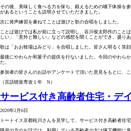
その後、美味しく食べる力を保ち、鍛えるための嚥下体操を参
があるということも説明させていただきました。
次に発声練習を兼ねてことば遊びと歌の合唱をしました。
ことば遊びでは私が前に立って説明し、谷川俊太郎作のことば
しい」「意外と難しい」などの感想を聞くことができ、盛りあ
歌は「おお牧場はみどり」を合唱しました。皆さん明るく笑顔
最後にやわらか和菓子の提供を行ないました。今回のやわらか
た。
参加者の皆さんのお話やアンケートで頂いた意見をもとに、こ
（言語聴覚専攻１年
N
）
サービス付き高齢者住宅・デ
2020年2月6日
トートイス京都桂川さんを見学して、サービス付き高齢者住宅
職員の方のお話では、利用している高齢者の方は嚥下機能に衰