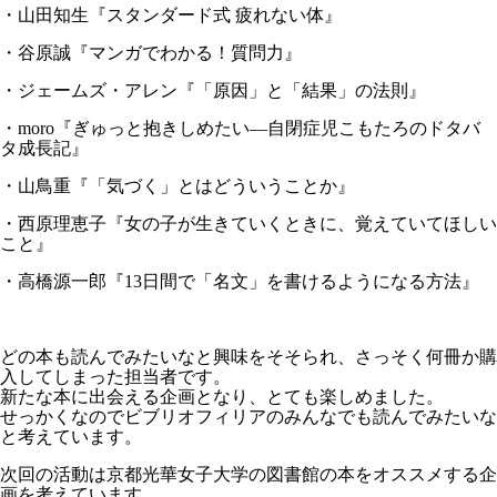
・山田知生『スタンダード式 疲れない体』
・谷原誠『マンガでわかる！質問力』
・ジェームズ・アレン『「原因」と「結果」の法則』
・moro『ぎゅっと抱きしめたい―自閉症児こもたろのドタバ
タ成長記』
・山鳥重『「気づく」とはどういうことか』
・西原理恵子『女の子が生きていくときに、覚えていてほしい
こと』
・高橋源一郎『13日間で「名文」を書けるようになる方法』
どの本も読んでみたいなと興味をそそられ、さっそく何冊か購
入してしまった担当者です。
新たな本に出会える企画となり、とても楽しめました。
せっかくなのでビブリオフィリアのみんなでも読んでみたいな
と考えています。
次回の活動は京都光華女子大学の図書館の本をオススメする企
画を考えています。