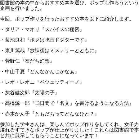
図書館の本の中からおすすめ本を選び、ポップも作ろうという
企画を行いました。
今回、ポップ作りを行ったおすすめ本を以下に紹介します。
・ダリア・マオリ『スパイスの秘密』
・菊池良和『ボクは吃音ドクターです』
・東川篤哉『放課後はミステリーとともに』
・菅野仁『友だち幻想』
・中山千夏『どんなかんじかなぁ』
・レオ・レオニ『ペツェッティーノ』
・灰谷健次郎『太陽の子』
・高橋源一郎『13日間で「名文」を書けるようになる方法』
・赤木かん子『ともだちってどんなひと？』
参加した学生さんは、楽しんでポップ作りをしてくれ、女子力
溢れるすてきなポップが仕上がりました！これらは図書館で本
と共に展示してもらうことになっています！